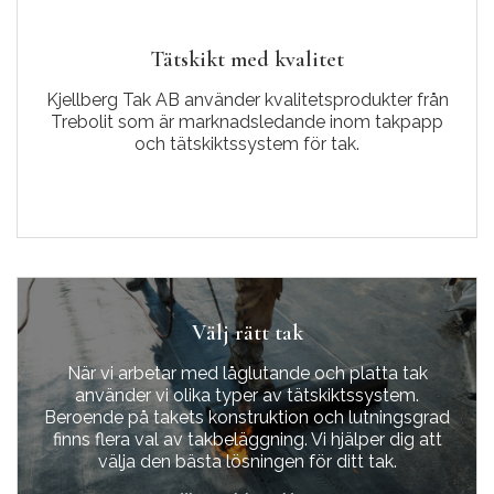
Tätskikt med kvalitet
Kjellberg Tak AB använder kvalitetsprodukter från
Trebolit som är marknadsledande inom takpapp
och tätskiktssystem för tak.
Välj rätt tak
När vi arbetar med låglutande och platta tak
använder vi olika typer av tätskiktssystem.
Beroende på takets konstruktion och lutningsgrad
finns flera val av takbeläggning. Vi hjälper dig att
välja den bästa lösningen för ditt tak.