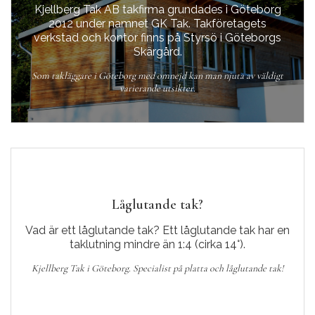
Kjellberg Tak AB takfirma grundades i Göteborg
2012 under namnet GK Tak. Takföretagets
verkstad och kontor finns på Styrsö i Göteborgs
Skärgård.
Som takläggare i Göteborg med omnejd kan man njuta av väldigt
varierande utsikter.
Låglutande tak?
Vad är ett låglutande tak? Ett låglutande tak har en
taklutning mindre än 1:4 (cirka 14°).
Kjellberg Tak i Göteborg. Specialist på platta och låglutande tak!