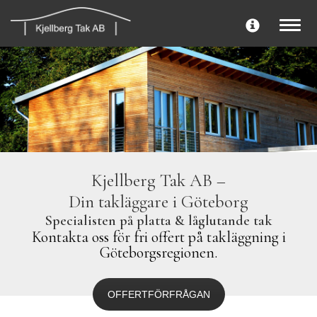
Togg
navig
Kjellberg Tak AB –
Din takläggare i Göteborg
Specialisten på platta & låglutande tak
Kontakta oss för fri offert på takläggning i
Göteborgsregionen.
OFFERTFÖRFRÅGAN